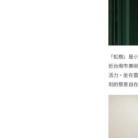
「虹樹」是
近台南市美
活力，坐在
刻的愜意自