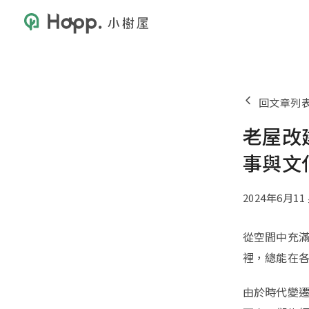
回文章列
老屋改
事與文
2024年6月1
從空間中充
裡，總能在
由於時代變