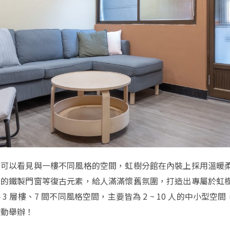
，可以看見與一樓不同風格的空間，虹樹分館在內裝上採用溫暖
有的鐵製門窗等復古元素，給人滿滿懷舊氛圍，打造出專屬於虹
3 層樓、7 間不同風格空間，主要皆為 2 ~ 10 人的中小型空
活動舉辦！