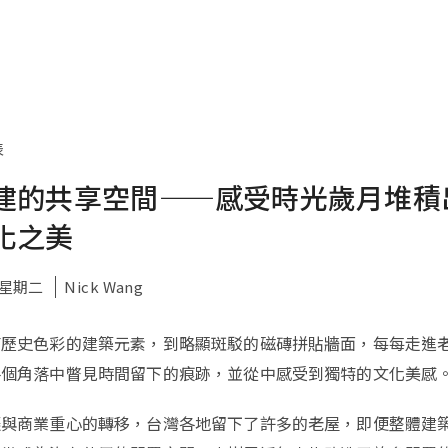
表
建的共享空間——感受時光歲月堆積
化之美
1 星期二
Nick Wang
滿歷史色彩的建築元素，到略顯斑駁的磁磚拼貼牆面，每每走進
各個角落中瞥見時間留下的痕跡，並從中感受到獨特的文化美感
遷與商業重心的轉移，台灣各地留下了許多的老屋，即便整體建