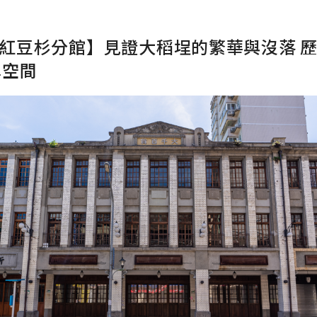
- 紅豆杉分館】見證大稻埕的繁華與沒落 
享空間