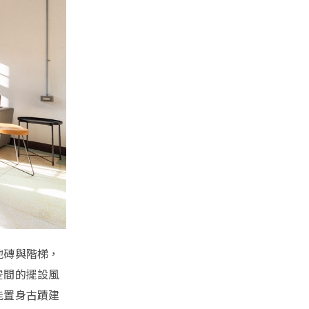
地磚與階梯，
空間的擺設風
能置身古蹟建