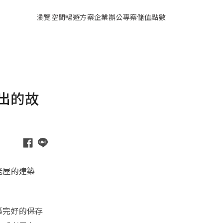
瀏覽空間
暢遊方案
企業辦公專案
儲值點數
出的故
老屋的建築
。
築完好的保存