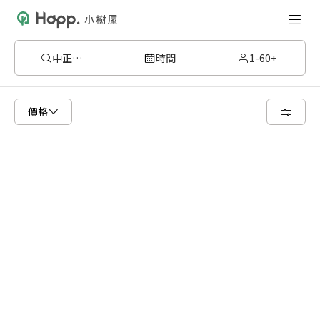
中正紀念堂
時間
1-60+
請嘗試變更或清除某些篩選條件，或著您可以調整地圖的搜尋區域
價格
清空篩選