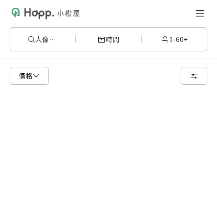
人像攝影
時間
1-60+
已顯示可租用空間
總共 81 個空間
價格
6 人