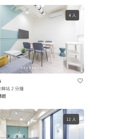
4 人
6
興站 2 分鐘
小時起
12 人