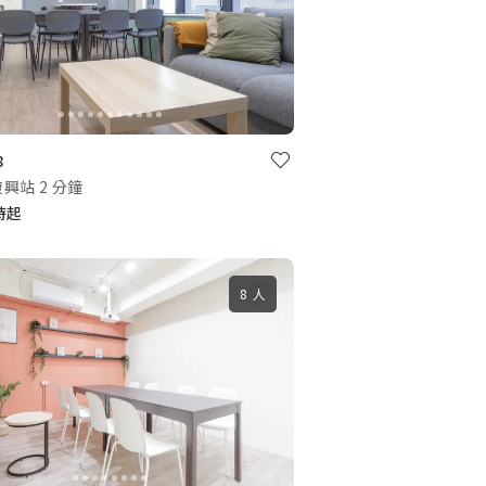
8
興站 2 分鐘
小時起
8 人