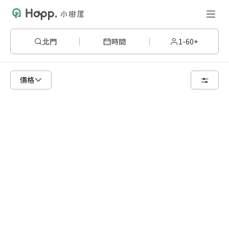
北門
時間
1-60+
已顯示可租用空間
總共 12 個空間
價格
24 人