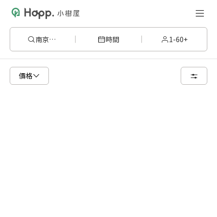
南京三民
時間
1-60+
已顯示可租用空間
總共 5 個空間
價格
6 人