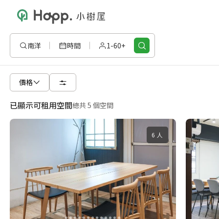
南洋
時間
1-60+
價格
已顯示可租用空間
總共 5 個空間
6 人