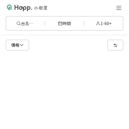
台北市中山區
時間
1-60+
請嘗試變更或清除某些篩選條件，或著您可以調整地圖的搜尋區域
價格
清空篩選