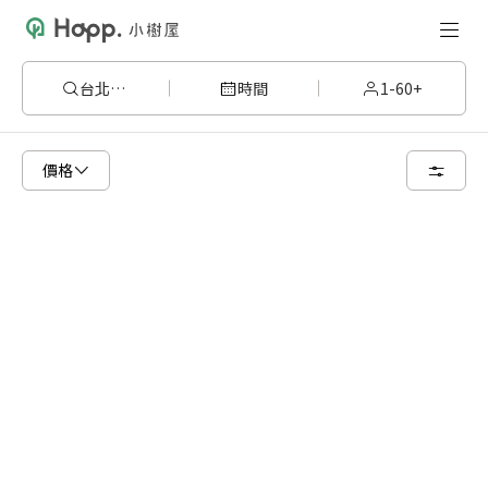
台北市大安
時間
1-60+
請嘗試變更或清除某些篩選條件，或著您可以調整地圖的搜尋區域
價格
清空篩選