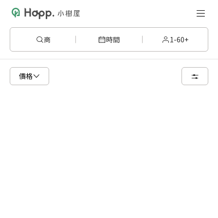
商
時間
1-60+
已顯示可租用空間
總共 77 個空間
價格
6 人