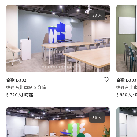
28 人
合歡 B302
合歡 B303
捷運台北車站 5 分鐘
捷運台北車
$ 720 /小時起
$ 650 /
36 人