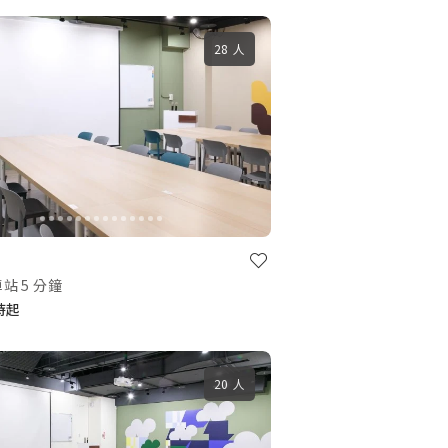
28 人
站 5 分鐘
小時起
20 人