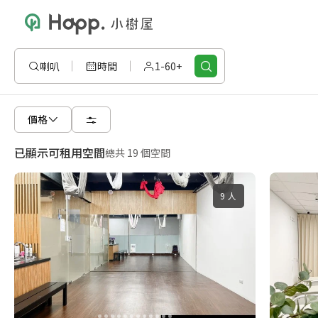
喇叭
時間
1-60+
價格
已顯示可租用空間
總共 19 個空間
9 人