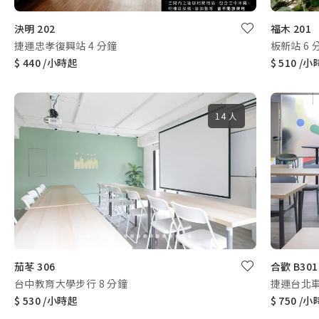
決明 202
福木 201
捷運忠孝復興站 4 分鐘
板新站 6 
$ 440 /小時起
$ 510 /
14 人
茄苳 306
合歡 B301
台中教育大學步行 8 分鐘
捷運台北車
$ 530 /小時起
$ 750 /