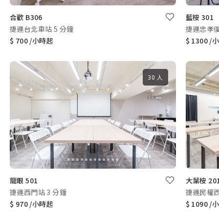
合歡 B306
藍桉 301
捷運台北車站 5 分鐘
捷運忠孝復
$ 700 /小時起
$ 1300 
30 人
龍眼 501
大葉桉 20
捷運西門站 3 分鐘
捷運民權西
$ 970 /小時起
$ 1090 