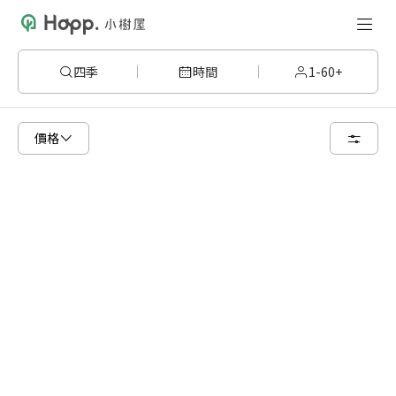
四季
時間
1-60+
已顯示可租用空間
總共 13 個空間
價格
1 人