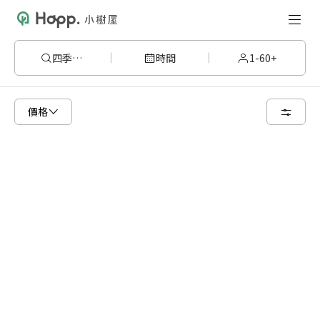
四季春404
時間
1-60+
已顯示可租用空間
總共 1 個空間
價格
4 人