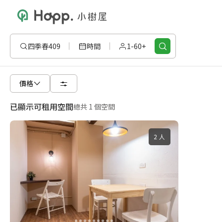
四季春409
時間
1-60+
價格
已顯示可租用空間
總共 1 個空間
2 人