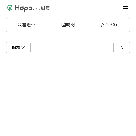
基隆市中正區
時間
1-60+
請嘗試變更或清除某些篩選條件，或著您可以調整地圖的搜尋區域
價格
清空篩選