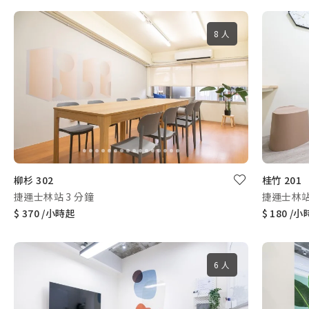
8 人
柳杉 302
桂竹 201
捷運士林站 3 分鐘
捷運士林站
$ 370 /小時起
$ 180 /
6 人