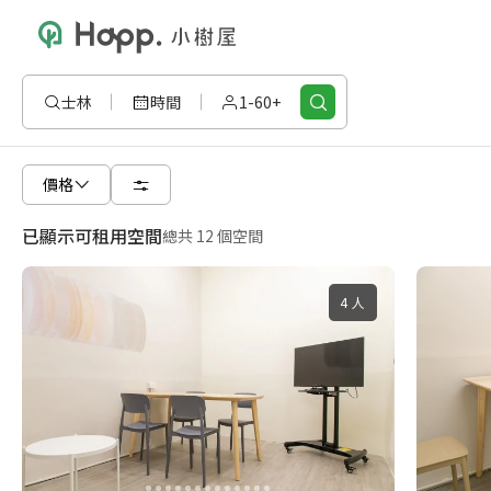
士林
時間
1-60+
價格
已顯示可租用空間
總共 12 個空間
4 人