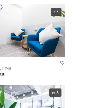
2 人
 1 分鐘
小時起
10 人