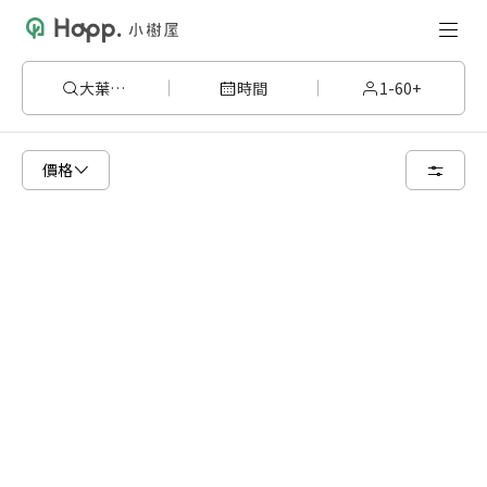
大葉桉210
時間
1-60+
已顯示可租用空間
總共 1 個空間
價格
2 人