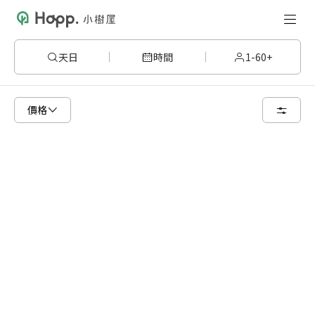
天日
時間
1-60+
已顯示可租用空間
總共 6 個空間
價格
6 人