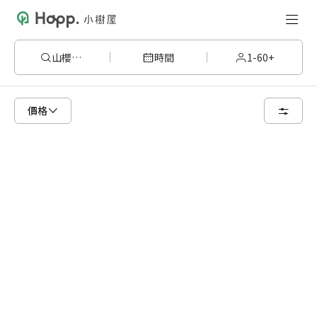
山櫻花6
時間
1-60+
請嘗試變更或清除某些篩選條件，或著您可以調整地圖的搜尋區域
價格
清空篩選