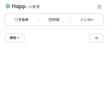
常春藤
時間
1-60+
請嘗試變更或清除某些篩選條件，或著您可以調整地圖的搜尋區域
價格
清空篩選