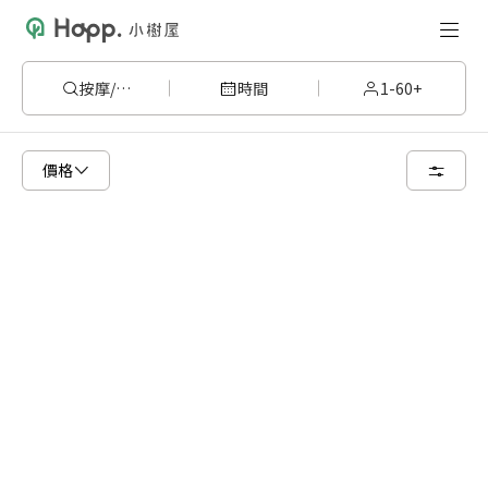
按摩/美容
時間
1-60+
已顯示可租用空間
總共 4 個空間
價格
2 人