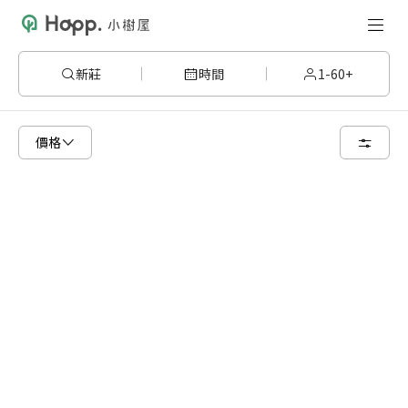
新莊
時間
1-60+
請嘗試變更或清除某些篩選條件，或著您可以調整地圖的搜尋區域
價格
清空篩選