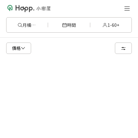
月橘1308
時間
1-60+
已顯示可租用空間
總共 1 個空間
價格
8 人