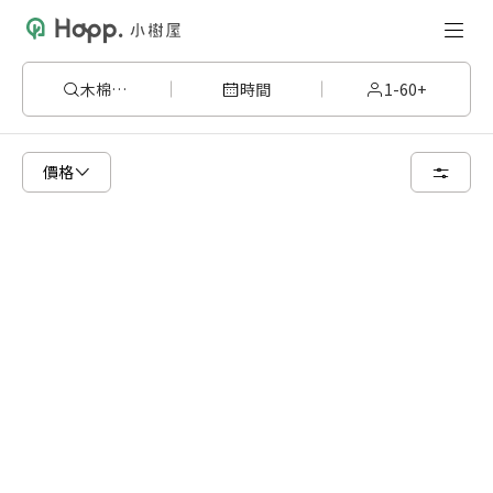
木棉201
時間
1-60+
已顯示可租用空間
總共 1 個空間
價格
6 人