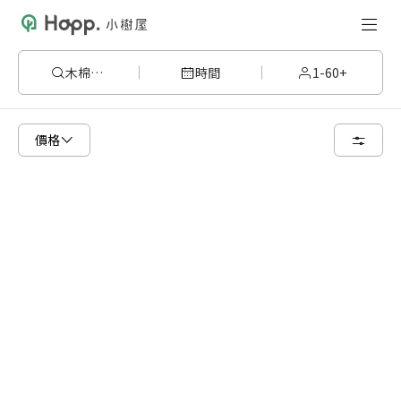
木棉201
時間
1-60+
已顯示可租用空間
總共 1 個空間
價格
6 人