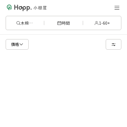
木棉202
時間
1-60+
已顯示可租用空間
總共 1 個空間
價格
20 人