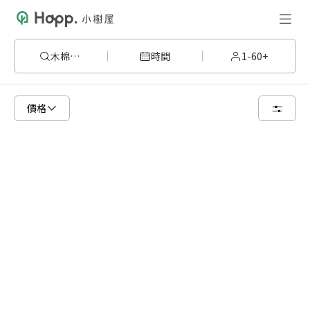
木棉204
時間
1-60+
已顯示可租用空間
總共 1 個空間
價格
6 人