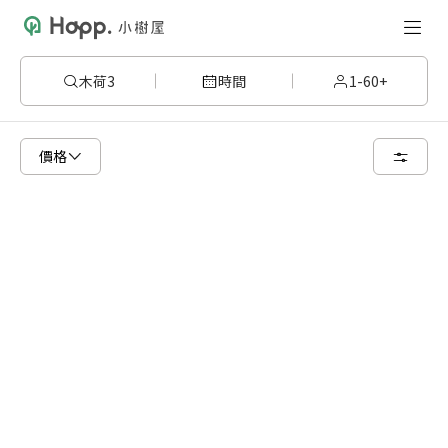
木荷3
時間
1-60+
已顯示可租用空間
總共 5 個空間
價格
8 人