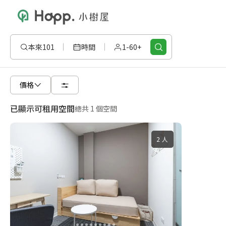
本來101
時間
1-60+
價格
已顯示可租用空間
總共 1 個空間
2 人