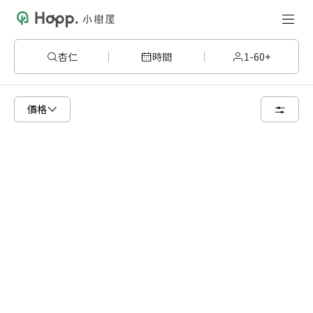
杏仁
時間
1-60+
已顯示可租用空間
總共 6 個空間
價格
1 人