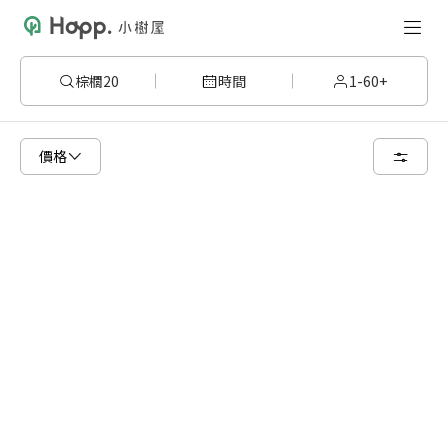
棕櫚20
時間
1-60+
已顯示可租用空間
總共 8 個空間
價格
2 人