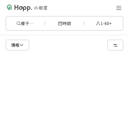
椰子樹1
時間
1-60+
已顯示可租用空間
總共 5 個空間
價格
6 人