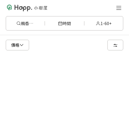
楓香408
時間
1-60+
已顯示可租用空間
總共 1 個空間
價格
6 人