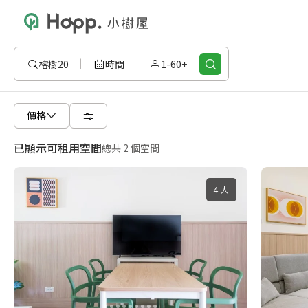
榕樹20
時間
1-60+
價格
已顯示可租用空間
總共 2 個空間
4 人