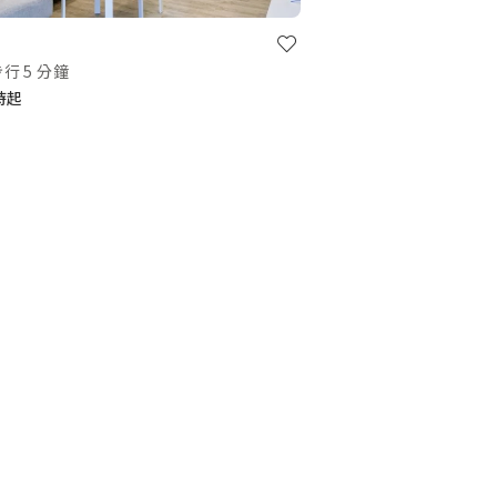
行 5 分鐘
小時起