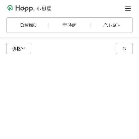
檸檬C
時間
1-60+
已顯示可租用空間
總共 1 個空間
價格
5 人