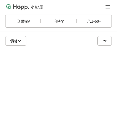
欒樹A
時間
1-60+
請嘗試變更或清除某些篩選條件，或著您可以調整地圖的搜尋區域
價格
清空篩選