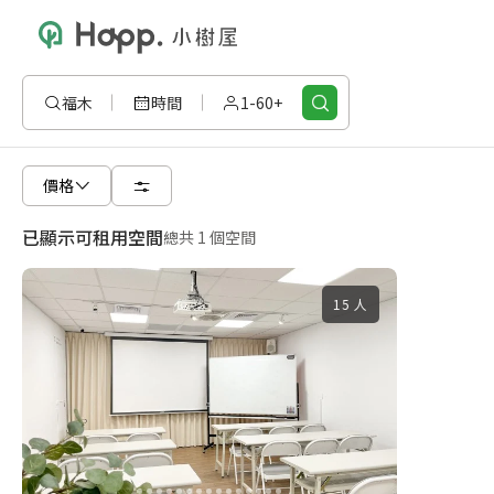
福木
時間
1-60+
價格
已顯示可租用空間
總共 1 個空間
15 人