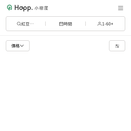
紅豆杉4
時間
1-60+
已顯示可租用空間
總共 4 個空間
價格
8 人