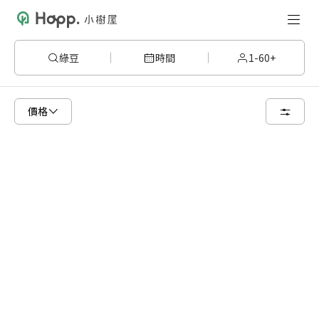
綠豆
時間
1-60+
已顯示可租用空間
總共 2 個空間
價格
4 人