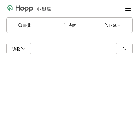
臺北市中正區
時間
1-60+
請嘗試變更或清除某些篩選條件，或著您可以調整地圖的搜尋區域
價格
清空篩選