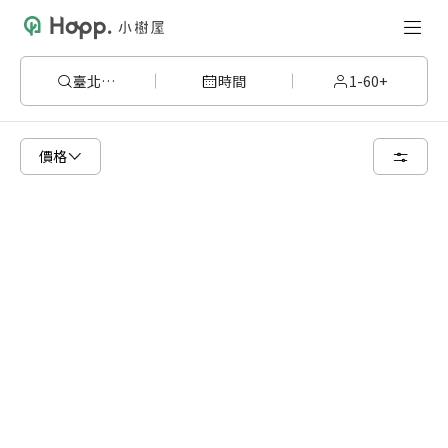
臺北市萬華區
時間
1-60+
請嘗試變更或清除某些篩選條件，或著您可以調整地圖的搜尋區域
價格
清空篩選