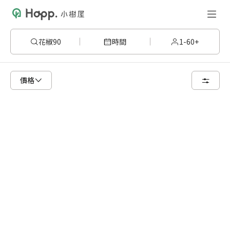
花椒90
時間
1-60+
已顯示可租用空間
總共 5 個空間
價格
16 人