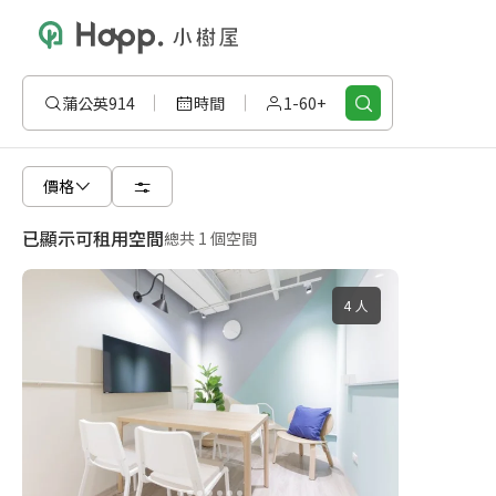
蒲公英914
時間
1-60+
價格
已顯示可租用空間
總共 1 個空間
4 人