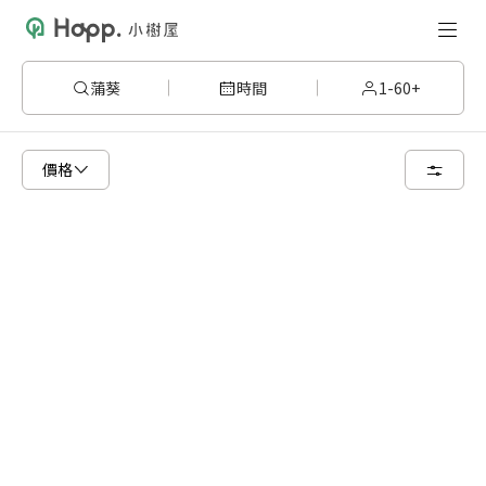
蒲葵
時間
1-60+
請嘗試變更或清除某些篩選條件，或著您可以調整地圖的搜尋區域
價格
清空篩選