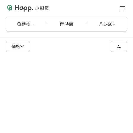
藍桉301
時間
1-60+
已顯示可租用空間
總共 1 個空間
價格
50 人