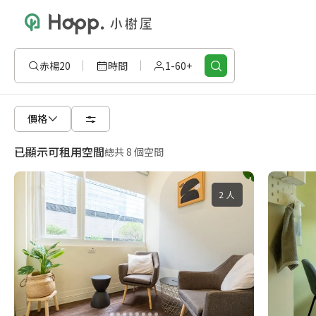
赤楊20
時間
1-60+
價格
已顯示可租用空間
總共 8 個空間
2 人