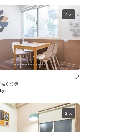
4 人
站 6 分鐘
小時起
2 人