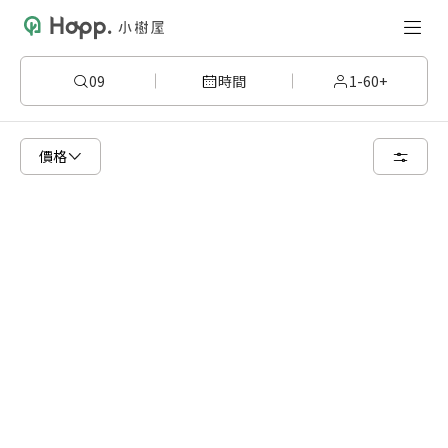
09
時間
1-60+
已顯示可租用空間
總共 8 個空間
價格
4 人