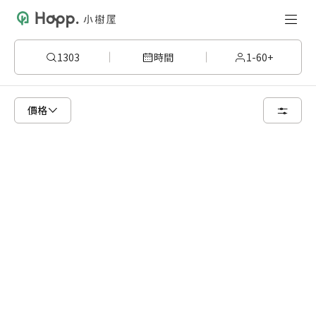
1303
時間
1-60+
已顯示可租用空間
總共 1 個空間
價格
8 人