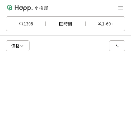
1308
時間
1-60+
已顯示可租用空間
總共 1 個空間
價格
8 人