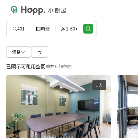
401
時間
1-60+
價格
已顯示可租用空間
總共 6 個空間
8 人